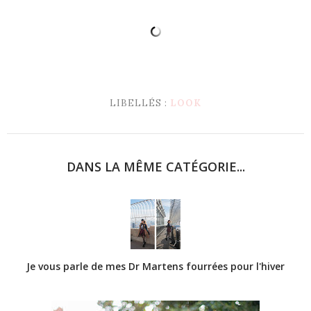
LIBELLÉS :
LOOK
DANS LA MÊME CATÉGORIE...
Je vous parle de mes Dr Martens fourrées pour l'hiver