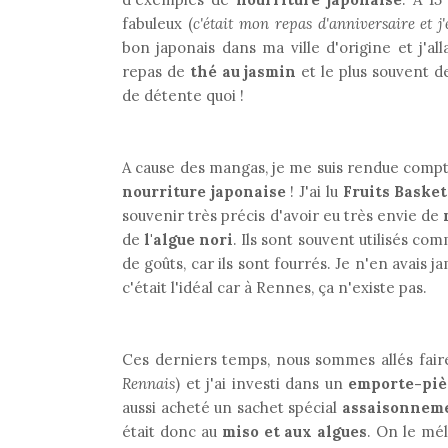
fabuleux (
c'était mon repas d'anniversaire et j
bon japonais dans ma ville d'origine et j'a
repas de
thé au jasmin
et le plus souvent d
de détente quoi !
A cause des mangas, je me suis rendue comp
nourriture japonaise
! J'ai lu
Fruits Basket
souvenir très précis d'avoir eu très envie de
de
l'algue nori
. Ils sont souvent utilisés c
de goûts, car ils sont fourrés. Je n'en avais 
c'était l'idéal car à Rennes, ça n'existe pas.
Ces derniers temps, nous sommes allés fair
Rennais
) et j'ai investi dans un
emporte-piè
aussi acheté un sachet spécial
assaisonneme
était donc au
miso et aux algues
. On le mé