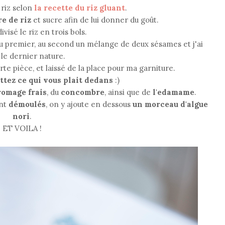
e riz selon
la recette du riz gluant
.
e de riz
et sucre afin de lui donner du goût.
divisé le riz en trois bols.
u premier, au second un mélange de deux sésames et j'ai
 le dernier nature.
rte pièce, et laissé de la place pour ma garniture.
ttez ce qui vous plait dedans
:)
omage frais
, du
concombre
, ainsi que de
l'edamame
.
nt
démoulés
, on y ajoute en dessous
un morceau d'algue
nori
.
ET VOILA !