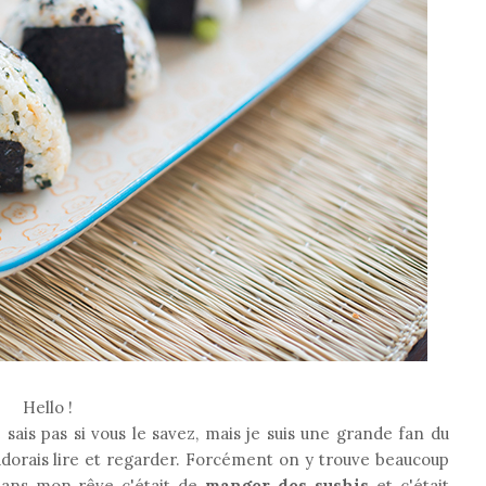
Hello !
 sais pas si vous le savez, mais je suis une grande fan du
adorais lire et regarder. Forcément on y trouve beaucoup
5 ans mon rêve c'était de
manger des sushis
et c'était