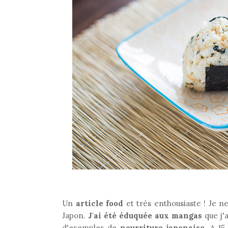
Un
article food
et très enthousiaste ! Je ne
Japon.
J'ai été éduquée aux mangas
que j'
d'exemples de
nourriture japonaise
. A 1