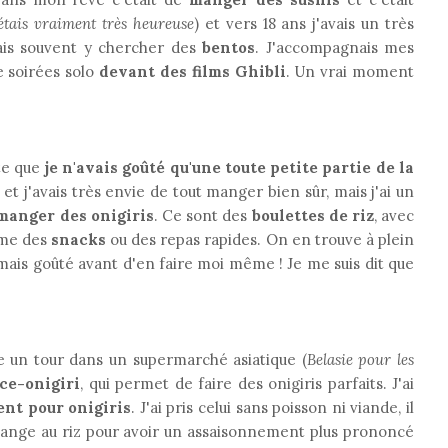
'étais vraiment très heureuse
) et vers 18 ans j'avais un très
llais souvent y chercher des
bentos
. J'accompagnais mes
e soirées solo
devant des films Ghibli
. Un vrai moment
te que
je n'avais goûté qu'une toute petite partie de la
et j'avais très envie de tout manger bien sûr, mais j'ai un
manger des onigiris
. Ce sont des
boulettes de riz
, avec
omme des
snacks
ou des repas rapides. On en trouve à plein
jamais goûté avant d'en faire moi même ! Je me suis dit que
e un tour dans un supermarché asiatique (
Belasie pour les
ce-onigiri
, qui permet de faire des onigiris parfaits. J'ai
nt pour onigiris
. J'ai pris celui sans poisson ni viande, il
lange au riz pour avoir un assaisonnement plus prononcé