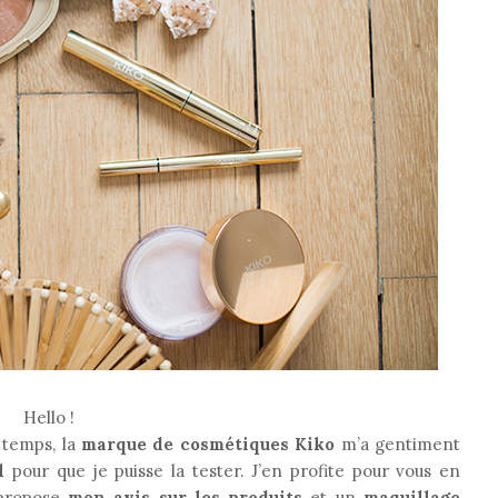
Hello !
 temps, la
marque de cosmétiques Kiko
m’a gentiment
l
pour que je puisse la tester. J’en profite pour vous en
s propose
mon avis sur les produits
et un
maquillage