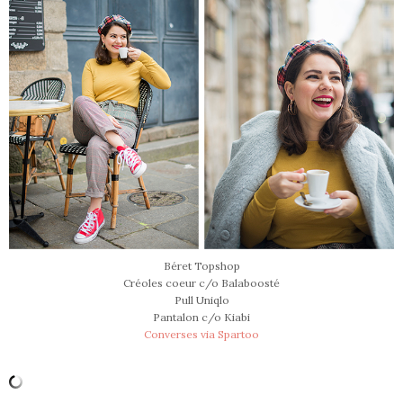
Béret Topshop
Créoles coeur c/o Balaboosté
Pull Uniqlo
Pantalon c/o Kiabi
Converses via Spartoo