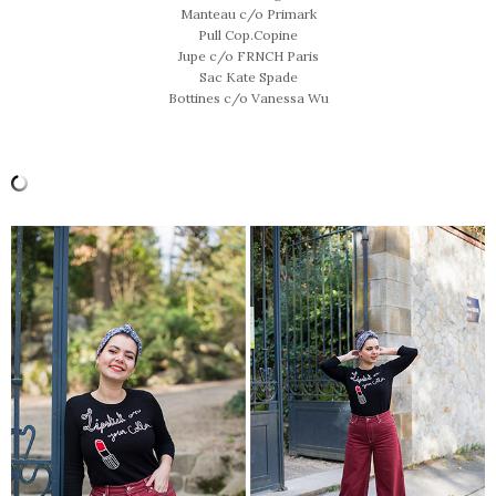
Manteau c/o Primark
Pull Cop.Copine
Jupe c/o FRNCH Paris
Sac Kate Spade
Bottines c/o Vanessa Wu