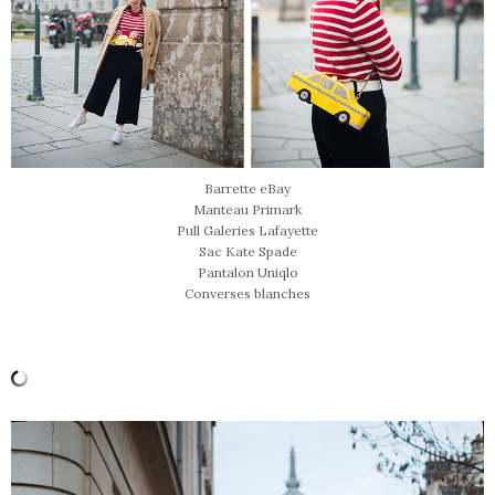
Barrette eBay
Manteau Primark
Pull Galeries Lafayette
Sac Kate Spade
Pantalon Uniqlo
Converses blanches