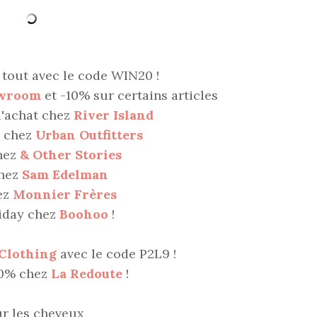
 tout avec le code WIN20 !
wroom
et -10% sur certains articles
'achat chez
River Island
% chez
Urban Outfitters
hez
& Other Stories
hez
Sam Edelman
ez
Monnier Frères
riday chez
Boohoo
!
Clothing
avec le code P2L9 !
60% chez
La Redoute
!
r les cheveux