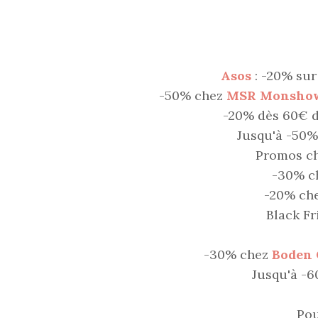
Asos
: -20% sur
-50% chez
MSR Monsho
-20% dès 60€ d
Jusqu'à -50
Promos c
-30% c
-20% ch
Black F
-30% chez
Boden 
Jusqu'à -
Pou