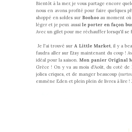
Bientôt à la mer, je vous partage encore quel
nous en avons profité pour faire quelques ph
shoppé en soldes sur
Boohoo
au moment où to
léger et je peux aussi
le porter en façon bu
Avec un gilet pour me réchauffer lorsqu'il se fa
Je l'ai trouvé sur
A Little Market
, il y a b
faudra aller sur Etsy maintenant du coup ! Av
idéal pour la saison.
Mon panier Original 
Grèce ! On y va au mois d'Août, du coté de
jolies criques, et de manger beaucoup (
surto
emmène Eden et plein plein de livres à lire !