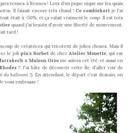
ques tenues à Rennes ! Lors d'un pique nique sur les quais
otos. Il faisait encore très chaud !
Ce combishort
je l'ai
ut était à -50%, et ça valait vraiment le coup. Il est très
stier
quand j'ai besoin d'avoir une liberté de mouvement.
it tard !
eaucoup de créatrices qui tricotent de jolies choses. Mais il
ec le joli
pin's Sorbet
de chez
Atelier Mouette
, qui est
Marrakech x Maison Orso
me suivra cet été, et aussi en
Rhodes
!! J'ai hâte de découvrir cette île, d'aller voir de
ut du halloumi !
). En attendant, le départ c'est demain, on
 Je vous embrasse !