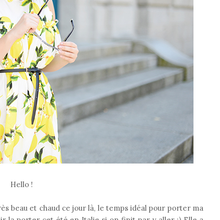
Hello !
 très beau et chaud ce jour là, le temps idéal pour porter ma
 la porter cet été en Italie si on finit par y aller :) Elle a