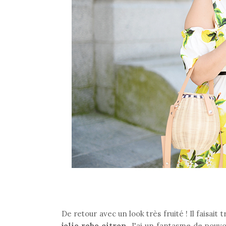
De retour avec un look très fruité ! Il faisait
jolie robe citron
. J'ai un fantasme de pouvoir