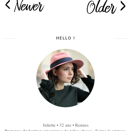
HELLO !
Juliette • 32 ans • Rennes
Bretonne d'adoption amoureuse de jolies choses. J'aime le vintage,