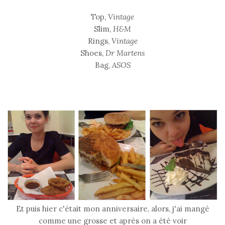
Top,
Vintage
Slim,
H&M
Rings,
Vintage
Shoes,
Dr Martens
Bag,
ASOS
Et puis hier c'était mon anniversaire, alors, j'ai mangé
comme une grosse et après on a été voir