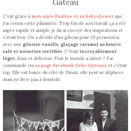
Gateau
C'est grâce à
mon amie Pauline et sa babyshower
que
j'ai connu cette pâtissière. Trop fan de son travail, ça a été
super rapide et simple, je lui ai envoyé des inspirations et
c'était bon. On a décidé d'un gâteau pour 20 personnes,
avec une
génoise vanille, glaçage caramel au beurre
salé et noisettes torréfiés
. C'était
incroyablement
léger
, doux et délicieux. Tout le monde a adoré !! J'ai
commandé via
sa page Facebook Debo Gateaux
et c'était
top. Elle est basée du côté de Dinan, elle peut se déplacer
mais ne livre pas à domicile.