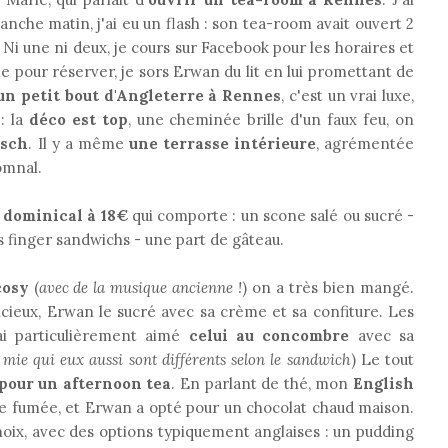
anche matin, j'ai eu un flash : son tea-room avait ouvert 2
 Ni une ni deux, je cours sur Facebook pour les horaires et
le pour réserver, je sors Erwan du lit en lui promettant de
un petit bout d'Angleterre à Rennes
, c'est un vrai luxe,
: la
déco est top
, une cheminée brille d'un faux feu, on
tsch
. Il y a même
une terrasse intérieure
, agrémentée
omnal.
 dominical à 18€
qui comporte : un scone salé ou sucré -
s finger sandwichs - une part de gâteau.
cosy
(
avec de la musique ancienne !
) on a très bien mangé.
cieux, Erwan le sucré avec sa crème et sa confiture. Les
'ai particulièrement aimé
celui au concombre
avec sa
mie qui eux aussi sont différents selon le sandwich
) Le tout
our un afternoon tea
. En parlant de thé, mon
English
 fumée, et Erwan a opté pour un chocolat chaud maison.
oix, avec des options typiquement anglaises : un pudding