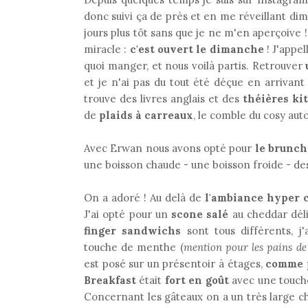
donc suivi ça de près et en me réveillant dim
jours plus tôt sans que je ne m'en aperçoive !
miracle :
c'est ouvert le dimanche
! J'appel
quoi manger, et nous voilà partis. Retrouver
et je n'ai pas du tout été déçue en arrivant 
trouve des livres anglais et des
théières ki
de
plaids à carreaux
, le comble du cosy aut
Avec Erwan nous avons opté pour
le brunch
une boisson chaude - une boisson froide - de
On a adoré ! Au delà de
l'ambiance hyper 
J'ai opté pour un
scone salé
au cheddar déli
finger sandwichs
sont tous différents, j
touche de menthe (
mention pour les pains de 
est posé sur un présentoir à étages,
comme p
Breakfast
était
fort en goût
avec une touche
Concernant les gâteaux on a un très large ch