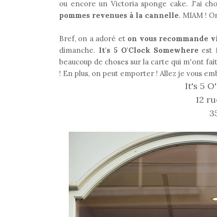
ou encore un Victoria sponge cake. J'ai choi
pommes revenues à la cannelle
. MIAM ! On
Bref, on a adoré et
on vous recommande vi
dimanche.
It's 5 O'Clock Somewhere
est f
beaucoup de choses sur la carte qui m'ont fait
! En plus, on peut emporter ! Allez je vous emb
It's 5 
12 ru
3