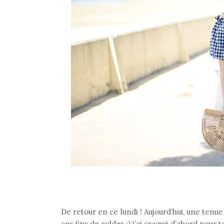
De retour en ce lundi ! Aujourd’hui, une ten
ces fins de soldes :) j’ai craqué d’abord pour t