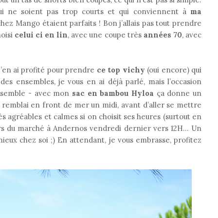
qui ne soient pas trop courts et qui conviennent à
ma
chez Mango étaient parfaits ! Bon j’allais pas tout prendre
hoisi
celui ci en lin
, avec une coupe très
années 70
, avec
 j’en ai profité pour prendre
ce top vichy
(oui encore) qui
des ensembles, je vous en ai déjà parlé, mais l’occasion
l’ensemble - avec mon
sac en bambou Hyloa
ça donne un
e remblai en front de mer un midi, avant d’aller se mettre
rès agréables et calmes si on choisit ses heures (surtout en
lors du marché à Andernos vendredi dernier vers 12H… Un
ieux chez soi ;) En attendant, je vous embrasse, profitez