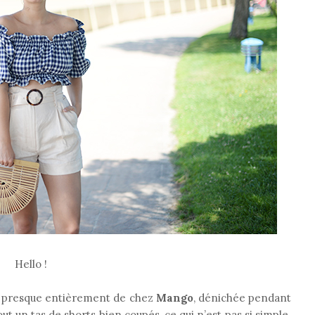
Hello !
ue presque entièrement de chez
Mango
, dénichée pendant
out un tas de shorts bien coupés, ce qui n’est pas si simple.