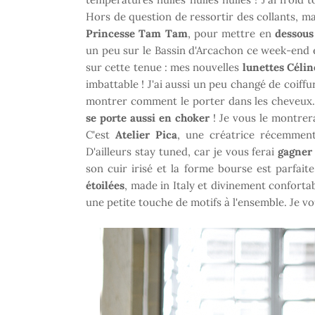
Hors de question de ressortir des collants, m
Princesse Tam Tam
, pour mettre en
dessous
un peu sur le Bassin d'Arcachon ce week-end et
sur cette tenue : mes nouvelles
lunettes Célin
imbattable ! J'ai aussi un peu changé de coiffur
montrer comment le porter dans les cheveux. J'
se porte aussi en choker
! Je vous le montrer
C'est
Atelier Pica
, une créatrice récemment 
D'ailleurs stay tuned, car je vous ferai
gagner
son cuir irisé et la forme bourse est parfai
étoilées
, made in Italy et divinement confortab
une petite touche de motifs à l'ensemble. Je v