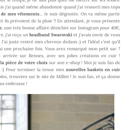
ais j'ai quand même abandonné quand j'ai ressorti mes tops
 de mes vêtements
... Je suis dégoutée. On va même partir
 ils prévoient de la pluie !! En attendant, je vous présente
e
, une très bonne affaire dénichée sur Instagram pour 40€,
e, j'ai reçu un
headband Swarovski
et j'avais envie de vous
ai juste rentré mes cheveux dedans ;) et l'idéal c'est qu'il
ai une prochaine fois. Vous avez remarqué mon petit sac ?
arrivée sur Rennes, avec ses jolies créations en cuir !
la pièce de votre choix
sur son e-shop ! Moi je suis fan de
te :) Pour terminer la tenue mes
nouvelles baskets en cuir
les, trouvées sur le site de Millim ! Je suis fan, et ça donne
ous embrasse !