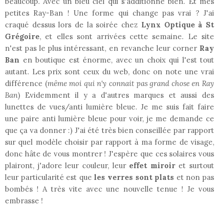
beaucoup. Avec un bleu ciel qui s'additionne bien. Et mes
petites Ray-Ban ! Une forme qui change pas vrai ? J'ai
craqué dessus lors de la soirée chez
Lynx Optique à St
Grégoire
, et elles sont arrivées cette semaine. Le site
n'est pas le plus intéressant, en revanche leur corner
Ray
Ban
en boutique est énorme, avec un choix qui l'est tout
autant. Les prix sont ceux du web, donc on note une vrai
différence (
même moi qui n'y connait pas grand chose en Ray
Ban
) Evidemment il y a d'autres marques et aussi des
lunettes de vues/anti lumière bleue. Je me suis fait faire
une paire anti lumière bleue pour voir, je me demande ce
que ça va donner :) J'ai été très bien conseillée par rapport
sur quel modèle choisir par rapport à ma forme de visage,
donc hâte de vous montrer ! J'espère que ces solaires vous
plairont, j'adore leur couleur, leur
effet miroir
et surtout
leur particularité est que
les verres sont plats
et non pas
bombés ! A très vite avec une nouvelle tenue ! Je vous
embrasse !