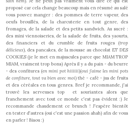
sain hem
). Je ne peux pas vraiment vous dire ce qui est
proposé car cela change beaucoup mais en résumé au salé
vous pouvez manger : des pommes de terre vapeur, des
oeufs brouillés, de la charcuterie en tout genre, des
fromages, de la salade et des petits sandwich. Au sucré :
des mini viennoiseries, de la salade de fruits, des yaourts,
des financiers et du crumble de fruits rouges (
trop
délicieux
), des pancakes, de la mousse au chocolat ET DES
COOKIES (je le met en majuscules parce que MIAM TROP
MIAM, vraiment trop bons) Après il y a du pain - du beurre
- des confitures (
en mini pot hiiiiii
)(
oui j'aime les mini pots
de confiture, tout va bien avec moi
) thé - café - jus de fruits
et des céréales en tous genres. Bref je recommande, j'ai
trouvé les serveuses top et souriantes alors que
franchement avec tout ce monde c'est pas évident :) Je
recommande chaudement ce brunch ! J'espère bientôt
en tester d'autres (oui c'est une passion ahah) afin de vous
en parler ! Bisou :)