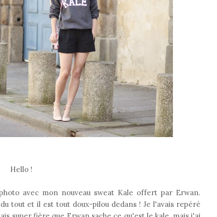
Hello !
photo avec mon nouveau sweat Kale offert par Erwan.
u tout et il est tout doux-pilou dedans ! Je l'avais repéré
tais super fière que Erwan sache ce qu'est le kale, mais j'ai