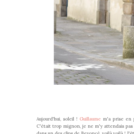
Aujourd'hui, soleil !
Guillaume
m'a prise en 
C'était trop mignon, je ne m'y attendais pas d
dans un des clips de Beyoncé, voilà voilà ! J'é