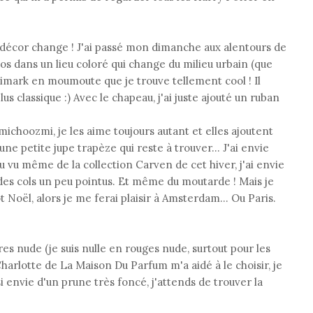
e décor change ! J'ai passé mon dimanche aux alentours de
os dans un lieu coloré qui change du milieu urbain (que
 Primark en moumoute que je trouve tellement cool ! Il
s classique :) Avec le chapeau, j'ai juste ajouté un ruban
michoozmi, je les aime toujours autant et elles ajoutent
 une petite jupe trapèze qui reste à trouver… J'ai envie
 vu même de la collection Carven de cet hiver, j'ai envie
 des cols un peu pointus. Et même du moutarde ! Mais je
 Noël, alors je me ferai plaisir à Amsterdam… Ou Paris.
vres nude (je suis nulle en rouges nude, surtout pour les
Charlotte de La Maison Du Parfum m'a aidé à le choisir, je
si envie d'un prune très foncé, j'attends de trouver la