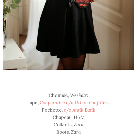
Chemise,
Weekday
Jupe,
Cooperative c/o Urban Outfitters
Pochette,
c/o Antik Batik
Chapeau,
H&M
Collants,
Zara
Boots,
Zara