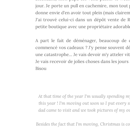
jour. Je porte un pull en cachemire, mon tout 
donne envie d'en avoir tout plein (mais claire
J'ai trouvé celui-ci dans un dépôt vente de
petite boutique avec une propriétaire adorable 
A part le fait de déménager, beaucoup de 
commencé vos cadeaux ? J'y pense souvent d
une catastrophe... Je vais devoir m'y atteler vi
Je vais recevoir de jolies choses dans les jours à
Bisou
At that time of the year I'm usually spending 
this year ! I'm moving out soon so I put every st
dad came to visit and we took pictures of my o
Besides the fact that I'm moving, Christmas is com