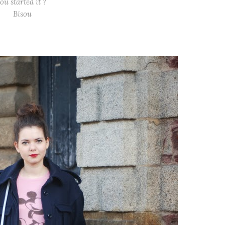
ou started it ?
Bisou