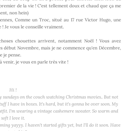
premier de la vie ! C'est tellement doux et chaud que ça me
ment, non hein)
 Rennes, Comme un Troc, situé au 17 rue Victor Hugo, une
! Je vous le conseille vraiment.
choses chouettes arrivent, notamment Noël ! Vous avez
ès début Novembre, mais je ne commence qu'en Décembre,
te je pense.
 venir, je vous en parle très vite !
Hi !
my sundays on the couch watching Christmas movies.. But not
uff I have in boxes. It's hard, but it's gonna be over soon. My
utfit. I'm wearing a vintage cashemere sweater. So warm and
soft I love it.
ing yayyy. I haven't started gifts yet, but I'll do it soon. Have