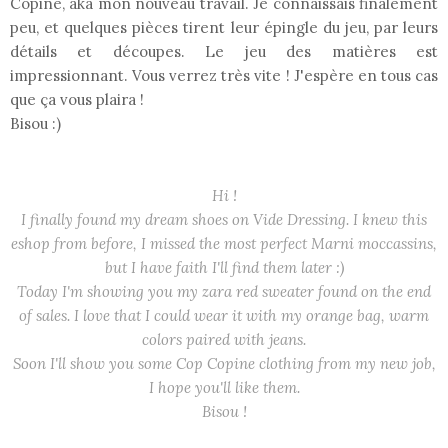
Copine, aka mon nouveau travail. Je connaissais finalement
peu, et quelques pièces tirent leur épingle du jeu, par leurs
détails et découpes. Le jeu des matières est
impressionnant. Vous verrez très vite ! J'espère en tous cas
que ça vous plaira !
Bisou :)
Hi !
I finally found my dream shoes on Vide Dressing. I knew this
eshop from before, I missed the most perfect Marni moccassins,
but I have faith I'll find them later :)
Today I'm showing you my zara red sweater found on the end
of sales. I love that I could wear it with my orange bag, warm
colors paired with jeans.
Soon I'll show you some Cop Copine clothing from my new job,
I hope you'll like them.
Bisou !