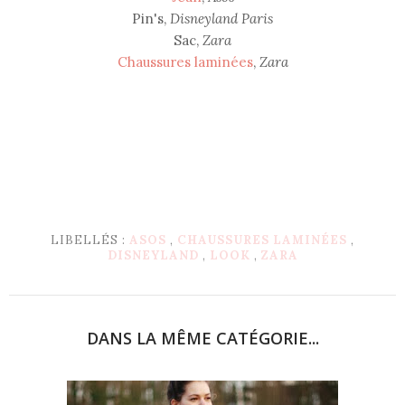
Pin's,
Disneyland Paris
Sac,
Zara
Chaussures laminées
,
Zara
LIBELLÉS :
ASOS
,
CHAUSSURES LAMINÉES
,
DISNEYLAND
,
LOOK
,
ZARA
DANS LA MÊME CATÉGORIE...