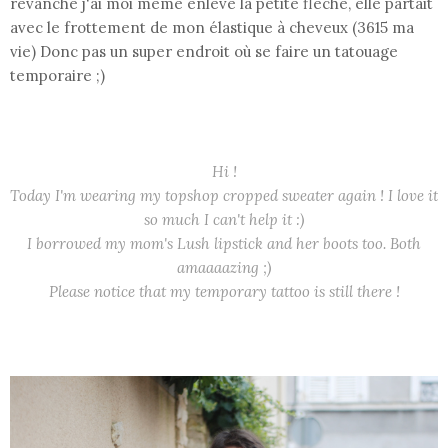
revanche j'ai moi même enlevé la petite flèche, elle partait
avec le frottement de mon élastique à cheveux (3615 ma
vie) Donc pas un super endroit où se faire un tatouage
temporaire ;)
Hi !
Today I'm wearing my topshop cropped sweater again ! I love it
so much I can't help it :)
I borrowed my mom's Lush lipstick and her boots too. Both
amaaaazing ;)
Please notice that my temporary tattoo is still there !