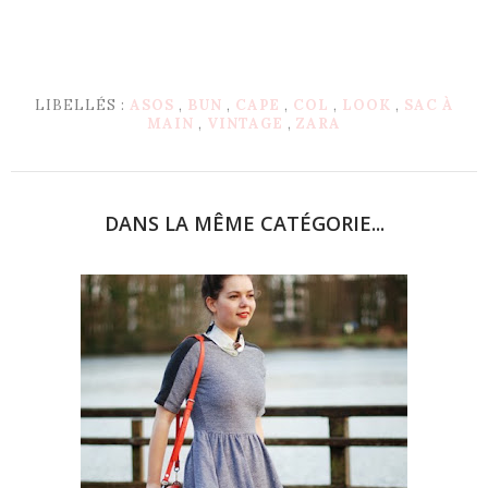
LIBELLÉS :
ASOS
,
BUN
,
CAPE
,
COL
,
LOOK
,
SAC À
MAIN
,
VINTAGE
,
ZARA
DANS LA MÊME CATÉGORIE...